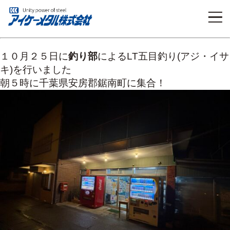
１０月２５日に
釣り部
によるLT五目釣り(アジ・イサ
キ)を行いました
朝５時に千葉県安房郡鋸南町に集合！