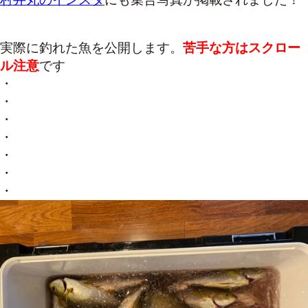
実際に釣れた魚を公開します。
苦手な方はスクロー
ル注意
です
・
・
・
・
・
・
・