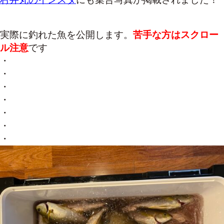
実際に釣れた魚を公開します。
苦手な方はスクロー
ル注意
です
・
・
・
・
・
・
・