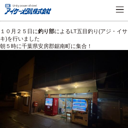
１０月２５日に
釣り部
によるLT五目釣り(アジ・イサ
キ)を行いました
朝５時に千葉県安房郡鋸南町に集合！