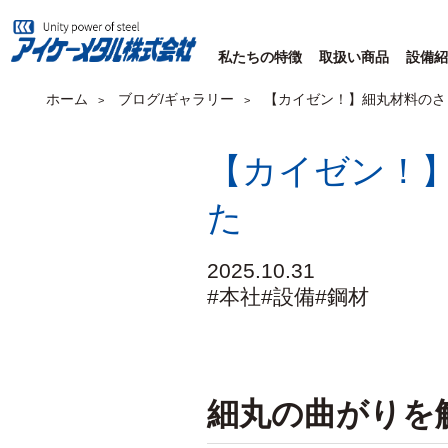
私たちの特徴
取扱い商品
設備紹
ホーム
ブログ/ギャラリー
【カイゼン！】細丸材料のさ
【カイゼン！
た
2025.10.31
#本社
#設備
#鋼材
細丸の曲がりを